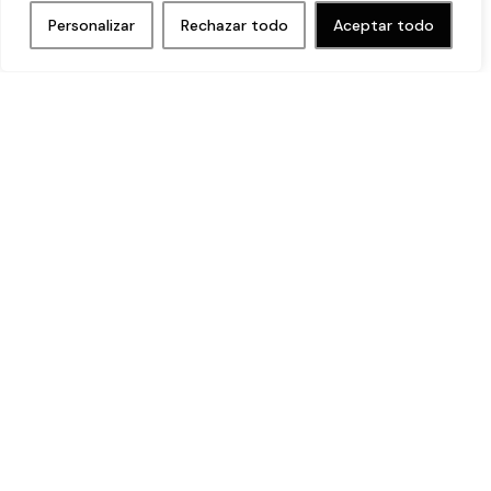
Personalizar
Rechazar todo
Aceptar todo
expertos
dedicados a
explorar el potencial
creativo