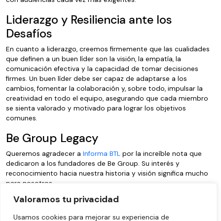
Liderazgo y Resiliencia ante los
Desafíos
En cuanto a liderazgo, creemos firmemente que las cualidades
que definen a un buen líder son la visión, la empatía, la
comunicación efectiva y la capacidad de tomar decisiones
firmes. Un buen líder debe ser capaz de adaptarse a los
cambios, fomentar la colaboración y, sobre todo, impulsar la
creatividad en todo el equipo, asegurando que cada miembro
se sienta valorado y motivado para lograr los objetivos
comunes.
Be Group Legacy
Queremos agradecer a
Informa BTL
por la increíble nota que
dedicaron a los fundadores de Be Group. Su interés y
reconocimiento hacia nuestra historia y visión significa mucho
para nosotros.
Valoramos tu privacidad
En Be Group, seguimos comprometidos con la excelencia, la
creatividad y la innovación. Estamos listos para enfrentar los
Usamos cookies para mejorar su experiencia de
retos de los próximos años con la misma pasión y visión que